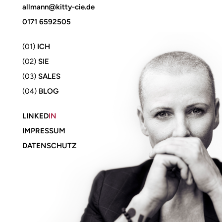
allmann@kitty-cie.de
0171 6592505
(01)
ICH
(02)
SIE
(03)
SALES
(04)
BLOG
LINKED
IN
IMPRESSUM
DATENSCHUTZ