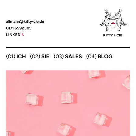
Zum
allmann@kitty-cie.de
Inhalt
0171 6592505
springen
LINKED
IN
(01)
ICH
(02)
SIE
(03)
SALES
(04)
BLOG