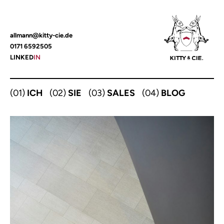
Zum
allmann@kitty-cie.de
Inhalt
0171 6592505
springen
LINKED
IN
(01)
ICH
(02)
SIE
(03)
SALES
(04)
BLOG